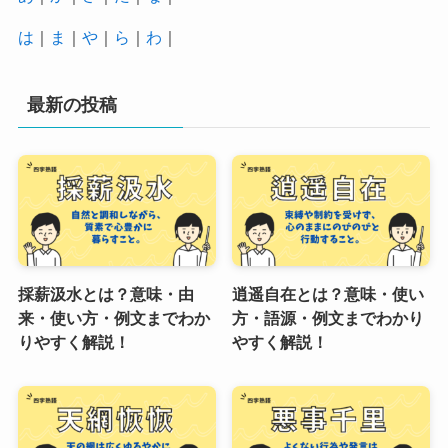
は
｜
ま
｜
や
｜
ら
｜
わ
｜
最新の投稿
採薪汲水とは？意味・由
逍遥自在とは？意味・使い
来・使い方・例文までわか
方・語源・例文までわかり
りやすく解説！
やすく解説！