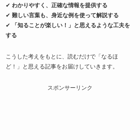
✔
わかりやすく、正確な情報を提供する
✔
難しい言葉も、身近な例を使って解説する
面壁九年（めんぺきくねん） とは？意味や使い
方例文をわかりやすく解説
✔
「知ることが楽しい！」と思えるような工夫を
する
百花繚乱(ひゃっかりょうらん)とは？意味や使
い方例文をわかりやすく解説
こうした考えをもとに、読むだけで「なるほ
ど！」と思える記事をお届けしていきます。
夜郎自大(やろうじだい)とは？意味を例文でわ
かりやすく解説してみた
スポンサーリンク
一意専心(いちいせんしん)の正しい意味と使い
方５選！例文もわかりやすく解説