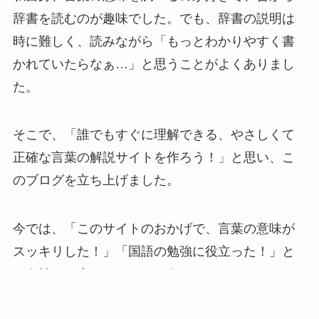
辞書を読むのが趣味でした。でも、辞書の説明は
杓子定規(しゃくしじょうぎ)の意味とは？使い
時に難しく、読みながら「もっとわかりやすく書
方や例文をやさしく解説
かれていたらなぁ…」と思うことがよくありまし
た。
千客万来（せんきゃくばんらい)とは？意味や使
い方例文をわかりやすく解説
そこで、「誰でもすぐに理解できる、やさしくて
正確な言葉の解説サイトを作ろう！」と思い、こ
のブログを立ち上げました。
邂逅(かいこう) とは？ 意味を例文でわかりやす
く解説してみた
今では、「このサイトのおかげで、言葉の意味が
犬も歩けば棒に当たる(いぬもあるけばぼうにあ
スッキリした！」「国語の勉強に役立った！」と
たる)とは？意味や使い方例文をわかりやすく解
いう嬉しい声もいただくようになりました。
説