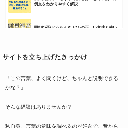
例文をわかりやすく解説
バイタリティの正しい意味と使い方５選！例文
もわかりやすく解説
同担拒否(どうたんきょひ)の正しい意味と使い
方５選！例文もわかりやすく解説
変幻自在(へんげんじざい)の意味とは？使い方
や例文から学ぼう
サイトを立ち上げたきっかけ
意気揚揚(いきようよう)の意味とは？由来・使
い方・例文まで徹底解説！
二束三文とは？意味・使い方を例文でやさしく
「この言葉、よく聞くけど、ちゃんと説明できる
解説【語源・英語表現も】
白を切る(しらをきる)とは？意味や使い方例文
かな？」
をわかりやすく解説
水滴穿石(すいてきせんせき)の意味とは？例文
そんな経験はありませんか？
から使い方を学ぼう
高を括る（たかをくくる）とは？意味や使い方
例文をわかりやすく解説
私自身、言葉の意味を調べるのが好きで、昔から