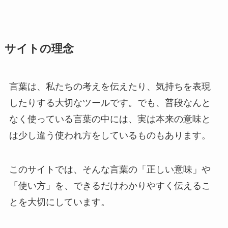
わかりやすく解説
サイトの理念
天王山(てんのうざん)の正しい意味と使い方５
選！例文もわかりやすく解説
言葉は、私たちの考えを伝えたり、気持ちを表現
雪月風花(せつげつふうか)とは？意味や使い方
したりする大切なツールです。でも、普段なんと
例文をわかりやすく解説
なく使っている言葉の中には、実は本来の意味と
は少し違う使われ方をしているものもあります。
意気沮喪(いきそそう)ってどんな意味？使い
方・例文もわかりやすく解説！
このサイトでは、そんな言葉の「正しい意味」や
「使い方」を、できるだけわかりやすく伝えるこ
とを大切にしています。
意気消沈(いきしょうちん)とは？意味や使い方
例文をわかりやすく解説