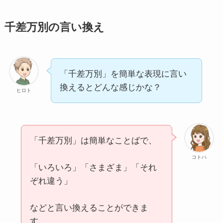
千差万別の言い換え
反面教師(はんめんきょうし)の正しい意味と使
い方５選！例文もわかりやすく解説
「千差万別」を簡単な表現に言い
鯨飲馬食(げいいんばしょく)の正しい意味と使
い方５選！例文もわかりやすく解説
換えるとどんな感じかな？
ヒロト
無量無辺（むりょうむへん）の意味とは？由
来・使い方・例文まで完全解説
「千差万別」は簡単なことばで、
コトハ
「いろいろ」「さまざま」「それ
至誠(しせい)の正しい意味と使い方５選！例文
ぞれ違う」
もわかりやすく解説
などと言い換えることができま
す。