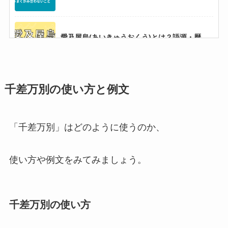
愛及屋烏(あいきゅうおくう)とは？語源・歴
史・現代に活かす意味を深掘り！
千差万別の使い方と例文
「既成事実」とは？意味・使い方・例文・英語
表現までわかりやすく解説！
「千差万別」はどのように使うのか、
水滴穿石(すいてきせんせき)の意味とは？例文
から使い方を学ぼう
使い方や例文をみてみましょう。
糟糠之妻(そうこうのつま)とは？意味や使い方
例文をわかりやすく解説
千差万別の使い方