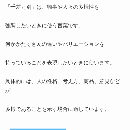
「千差万別」は、物事や人々の多様性を
絶対的(ぜったいてき)とは？ 意味を例文でわか
りやすく解説してみた
強調したいときに使う言葉です。
無粋(ぶすい）とは？意味を例文でわかりやすく
解説してみた
何かがたくさんの違いやバリエーションを
持っていることを表現したいときに使います。
一念通天(いちねんつうてん)とは？意味・由
来・使い方・例文まで徹底解説！
具体的には、人の性格、考え方、商品、意見など
が
背水之陣(はいすいのじん)とは？意味を例文で
わかりやすく解説してみた
多様であることを示す場合に適しています。
経世済民(けいせいさいみん）とは？意味を例文