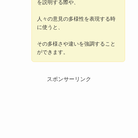
を説明する際や、
隔靴掻痒(かっかそうよう）の意味や使い方と
は？例文でわかりやすく解説
人々の意見の多様性を表現する時
に使うと、
恬淡寡欲（てんたんかよく）の意味とは？由
来・例文・現代での使い方まで解説
その多様さや違いを強調すること
ができます。
スポンサーリンク