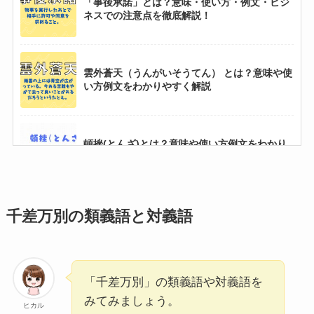
「事後承諾」とは？意味・使い方・例文・ビジ
ネスでの注意点を徹底解説！
雲外蒼天（うんがいそうてん） とは？意味や使
い方例文をわかりやすく解説
頓挫(とんざ)とは？意味や使い方例文をわかり
やすく解説
千差万別の類義語と対義語
意気消沈(いきしょうちん)とは？意味・使い
方・例文でわかりやすく解説！
「千差万別」の類義語や対義語を
付和雷同(ふわらいどう)の正しい意味と使い方
５選！例文もわかりやすく解説
みてみましょう。
ヒカル