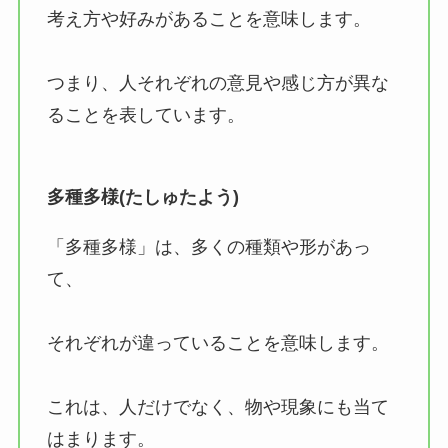
星火燎原（せいかりょうげん)の意味とは？語源
考え方や好みがあることを意味します。
から使い方まで徹底解説
つまり、人それぞれの意見や感じ方が異な
ることを表しています。
風光明媚(ふうこうめいび)の正しい意味と使い
方５選！例文もわかりやすく解
多種多様(たしゅたよう)
風林火山（ふうりんかざん)とは？意味や使い方
例文をわかりやすく解説
「多種多様」は、多くの種類や形があっ
て、
汗顔の至り(かんがんのいたり)とは？意味や使
い方例文をわかりやすく解説
それぞれが違っていることを意味します。
これは、人だけでなく、物や現象にも当て
杞憂とは？意味や語源、使い方を例文つきで詳
はまります。
しく解説！