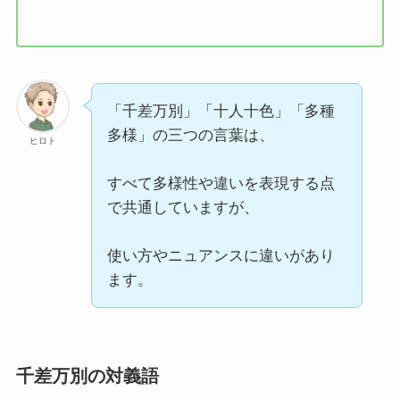
拈華微笑(ねんげみしょう)の意味とは？使い方
や例文もくわしく学ぼう
「千差万別」「十人十色」「多種
多様」の三つの言葉は、
ヒロト
破竹之勢(はちくのいきおい)とは？意味や使い
方例文をわかりやすく解説
すべて多様性や違いを表現する点
で共通していますが、
跳梁跋扈(ちょうりょうばっこ）とは？意味を例
使い方やニュアンスに違いがあり
文でわかりやすく解説してみた
ます。
権謀術数(けんぼうじゅっすう)の正しい意味と
使い方５選！例文もわかりやすく解説
千差万別の対義語