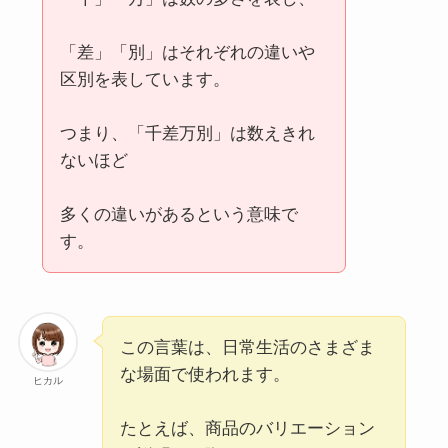
「差」「別」はそれぞれの違いや
眼高手低(がんこうしゅてい)とは？意味・由
区別を表しています。
来・使い方をわかりやすく解説
つまり、「千差万別」は数えきれ
ないほど
単純明快(たんじゅんめいかい)の意味とは？使
い方をくわしく解説
多くの違いがあるという意味で
す。
阿漕(あこぎ)の正しい意味と使い方５選！例文
もわかりやすく解説
この言葉は、日常生活のさまざま
慚愧に堪えない（ざんきにたえない）の正しい
な場面で使われます。
ヒカル
意味と使い方５選！例文もわかりやすく解説
たとえば、商品のバリエーション