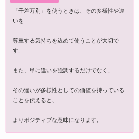
「千差万別」を使うときは、その多様性や違
醸成(じょうせい)の意味とは？使い方や例文も
くわしく解説
いを
尊重する気持ちを込めて使うことが大切で
ブレーン(brain)とは？意味や使い方例文をわか
す。
りやすく解説
また、単に違いを強調するだけでなく、
忖度の意味とは？ビジネスシーンでの正しい活
用法と簡単な説明
その違いが多様性としての価値を持っている
ことを伝えると、
因果応報(いんがおうほう)とは？意味や使い方
を例文から学ぼう
よりポジティブな意味になります。
依怙贔屓(えこひいき)の正しい意味と使い方５