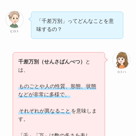
本末転倒 (ほんまつてんとう)の正しい意味と使
い方５選！例文もわかりやすく解説
「千差万別」ってどんなことを意
味するの？
ヒロト
有為転変(ういてんぺん)の意味とは？使い方や
例文も詳しく解説
千差万別（せんさばんべつ）
と
優柔不断(ゆうじゅうふだん）とは？意味を例文
でわかりやすく解説してみた
は、
コトハ
ものごとや人の性質、形態、状態
勇猛果敢(ゆうもうかかん)をわかりやすく解
などが非常に多様で、
説！意味・読み方・例文まとめ
それぞれが異なること
を意味しま
す。
無為徒食(むいとしょく)とは？意味・読み方・
使い方・例文まで徹底解説！
「千」「万」は数の多さを表し、