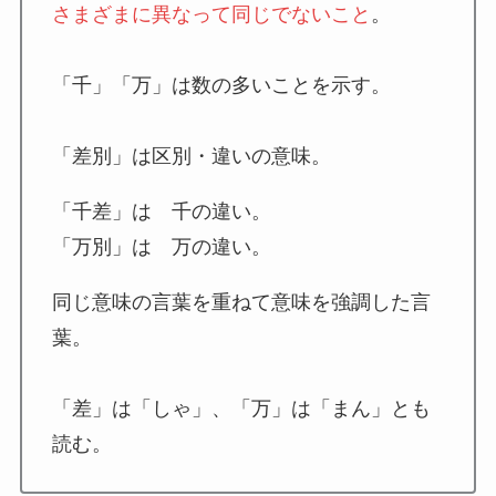
さまざまに異なって同じでないこと
。
寄与する(きよする)とは？意味を例文でわかり
やすく解説してみた
「千」「万」は数の多いことを示す。
「差別」は区別・違いの意味。
千思万考(せんしばんこう)の意味は？由来・例
文・類義語まで徹底解説
「千差」は 千の違い。
「万別」は 万の違い。
意義（いぎ） とは？意味や使い方例文をわかり
やすく解説
同じ意味の言葉を重ねて意味を強調した言
葉。
事実無根（じじつむこん）とは？意味や使い方
「差」は「しゃ」、「万」は「まん」とも
例文をわかりやすく解説
読む。