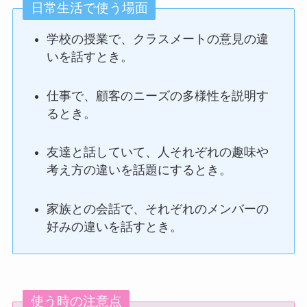
でわかりやすく解説してみた
日常生活で使う場面
学校の授業で、クラスメートの意見の違
いを話すとき。
元気潑剌(げんきはつらつ)の意味とは？使い方
や例文についても解説
仕事で、顧客のニーズの多様性を説明す
るとき。
切磋琢磨(せっさたくま)とは？意味や使い方例
文をわかりやすく解説
友達と話していて、人それぞれの趣味や
考え方の違いを話題にするとき。
晴耕雨読(せいこううどく)とは？意味や使い方
家族との会話で、それぞれのメンバーの
例文をわかりやすく解説
好みの違いを話すとき。
生気潑剌（せいきはつらつ）とは？意味や例文
をわかりやすく解説
使う時の注意点