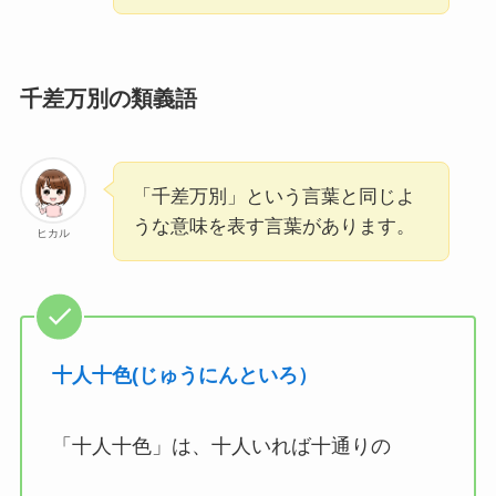
無量無辺（むりょうむへん）の意味とは？由
来・使い方・例文まで完全解説
千差万別の類義語
千万無量（せんまんむりょう）の読み方と意
「千差万別」という言葉と同じよ
味・日常で使える例文も紹介
うな意味を表す言葉があります。
ヒカル
侘しい（わびしい）とは？意味や使い方例文を
わかりやすく解説
十人十色(じゅうにんといろ）
新天地 (しんてんち)とは？ 意味を例文でわかり
やすく解説してみた
「十人十色」は、十人いれば十通りの