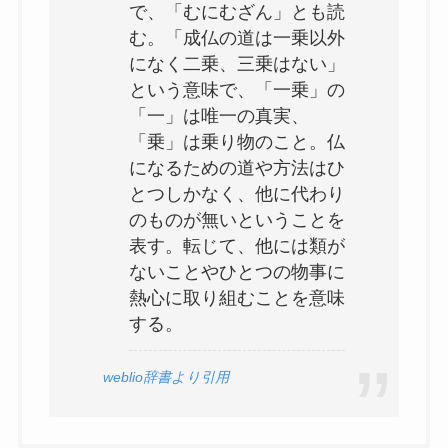
で、「むにむざん」とも読
む。「成仏の道は一乗以外
になく二乗、三乗はない」
塞翁が馬(さいおうがうま)の意味とは？使い方
という意味で、「一乗」の
や例文も詳しく解説
「一」は唯一の真実、
「乗」は乗り物のこと。仏
になるための道や方法はひ
元気潑剌(げんきはつらつ)の意味とは？使い方
とつしかなく、他に代わり
や例文についても解説
のものが無いということを
表す。転じて、他には類が
ないことやひとつの物事に
勇猛果敢(ゆうもうかかん)をわかりやすく解
説！意味・読み方・例文まとめ
熱心に取り組むことを意味
する。
女房の悪いは六十年の不作(にょうぼうのわるい
weblio辞書より引用
はろくじゅうねんのふさく)とは？意味や使い方
例文をわかりやすく解説