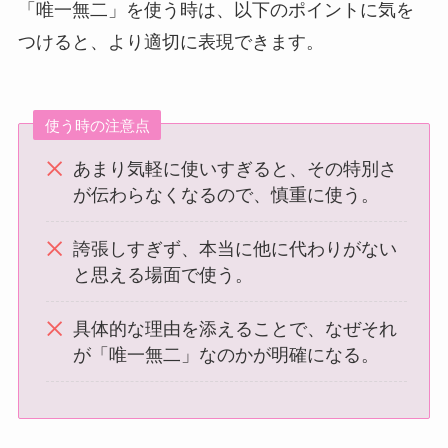
一喜一憂(いっきいちゆう)とは？意味や使い方
「唯一無二」を使う時は、以下のポイントに気を
例文をわかりやすく解説
つけると、より適切に表現できます。
UNICEF(ユニセフ)とは？成り立ちから最新の活
動・日本での取り組み・受験頻出ポイントまと
使う時の注意点
め
あまり気軽に使いすぎると、その特別さ
が伝わらなくなるので、慎重に使う。
誇張しすぎず、本当に他に代わりがない
と思える場面で使う。
具体的な理由を添えることで、なぜそれ
が「唯一無二」なのかが明確になる。