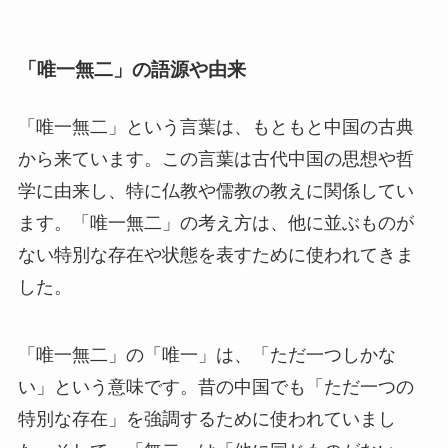
暖衣飽食(だんいほうしょく)とは？意味や使い
方例文をわかりやすく解説
「唯一無二」の語源や由来
「唯一無二」という言葉は、もともと中国の古典
雲外蒼天（うんがいそうてん） とは？意味や使
い方例文をわかりやすく解説
から来ています。この言葉は古代中国の思想や哲
学に由来し、特に仏教や儒教の教えに関係してい
ます。「唯一無二」の考え方は、他に並ぶものが
犬猿の仲(けんえんのなか)とは？意味を例文で
わかりやすく解説してみた
ない特別な存在や状態を表すために使われてきま
した。
「唯一無二」の「唯一」は、「ただ一つしかな
い」という意味です。昔の中国でも「ただ一つの
特別な存在」を強調するために使われていまし