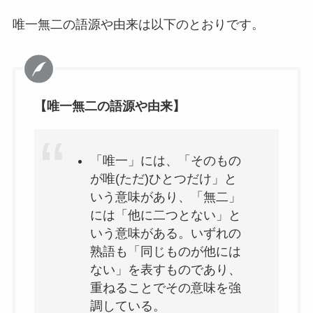
唯一無二の語源や由来は以下のとおりです。
促す(うながす)とは？ 意味を例文でわかりやす
く解説してみた
【唯一無二の語源や由来】
FOMCとは？FRBが金融政策を決める会議をわ
かりやすく解説
「唯一」には、「そのもの
が唯(ただ)ひとつだけ」と
四面楚歌(しめんそか)の意味とは？使い方や例
いう意味があり、「無二」
文も詳しく解説
には「他に二つとない」と
いう意味がある。いずれの
熟語も「同じものが他には
完全無欠(かんぜんむけつ)とは？意味や使い方
例文をわかりやすく解説
ない」を表すものであり、
重ねることでその意味を強
調している。