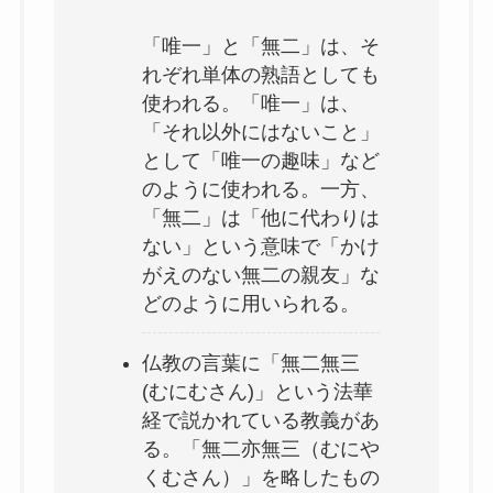
志大才疎とは？意味・由来・使い方を例文付き
でわかりやすく解説
「唯一」と「無二」は、そ
れぞれ単体の熟語としても
使われる。「唯一」は、
明明白白(めいめいはくはく)の意味とは？使い
「それ以外にはないこと」
方や例文も解説
として「唯一の趣味」など
のように使われる。一方、
「無二」は「他に代わりは
剛毅果断(ごうきかだん)とは？意味・読み方・
ない」という意味で「かけ
使い方・例文まで徹底解説！
がえのない無二の親友」な
どのように用いられる。
百戦錬磨(ひゃくせんれんま)とは？意味や例文
仏教の言葉に「無二無三
をわかりやすく解説
(むにむさん)」という法華
経で説かれている教義があ
る。「無二亦無三（むにや
風光明媚(ふうこうめいび)の正しい意味と使い
くむさん）」を略したもの
方５選！例文もわかりやすく解