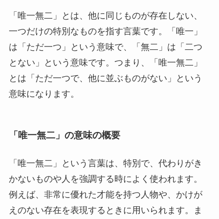
醸成(じょうせい)の意味とは？使い方や例文も
「唯一無二」とは、他に同じものが存在しない、
くわしく解説
一つだけの特別なものを指す言葉です。「唯一」
は「ただ一つ」という意味で、「無二」は「二つ
触らぬ神に祟りなし（さわらぬかみにたたりな
とない」という意味です。つまり、「唯一無二」
し）とは？意味や使い方例文をわかりやすく解
説
とは「ただ一つで、他に並ぶものがない」という
意味になります。
FTAとは？意味・特徴・WTOとの違いをわかり
やすく解説！入試対策やニュースにも役立つ知
識
「唯一無二」の意味の概要
堅持(けんじ)の正しい意味と使い方５選！例文
「唯一無二」という言葉は、特別で、代わりがき
もわかりやすく解説
かないものや人を強調する時によく使われます。
例えば、非常に優れた才能を持つ人物や、かけが
青息吐息(あおいきといき)の正しい意味と使い
えのない存在を表現するときに用いられます。ま
方５選！例文もわかりやすく