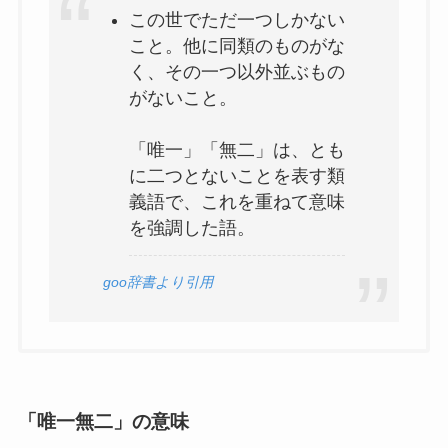
この世でただ一つしかない
こと。他に同類のものがな
疑心暗鬼(ぎしんあんき)とは？意味や使い方例
く、その一つ以外並ぶもの
文をわかりやすく解説
がないこと。
「唯一」「無二」は、とも
悪事千里とは？意味・語源・使い方・例文まで
に二つとないことを表す類
徹底解説！
義語で、これを重ねて意味
を強調した語。
百孔千瘡(ひゃっこうせんそう)とは？ことばの
意味や使い方を解説
goo辞書より引用
慇懃無礼(いんぎんぶれい)の意味とは？使い方
や例文も詳しく解説
「唯一無二」の意味