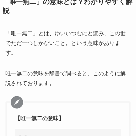
「唯一無二」の意味とは？わかりやすく解
FRBとは？アメリカの中央銀行の役割をわかり
やすく解説
説
「曖昧模糊」とは？意味・使い方・例文・類義
「唯一無二」とは、ゆいいつむにと読み、この世
語・対義語まで徹底解説！
でただ一つしかないこと。という意味がありま
す。
波瀾万丈(はらんばんじょう)とは？意味や使い
方例文をわかりやすく解説
唯一無二の意味を辞書で調べると、このように解
説されております。
布石(ふせき)とは？意味を例文でわかりやすく
解説してみた
【唯一無二の意味】
心頭滅却とは？意味・語源から「火もまた涼
し」の教えを現代に活かす方法まで解説