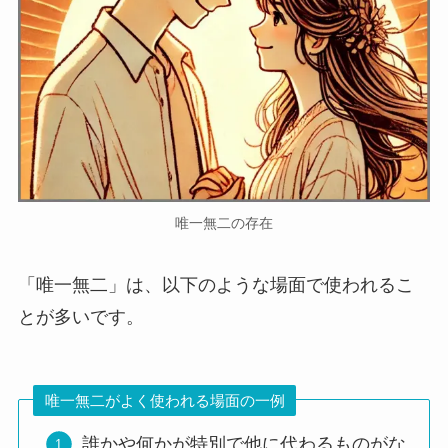
来・使い方・例文まで徹底解説！
採薪汲水とは？意味・由来・使い方・例文まで
わかりやすく解説！
自画自賛(じがじさん)の意味とは？使い方や例
文も解説
唯一無二の存在
「唯一無二」は、以下のような場面で使われるこ
遠慮会釈(えんりょえしゃく)の意味とは？使い
方や例文もくわしく解説
とが多いです。
万里一空(ばんりいっくう)とは？意味や使い方
唯一無二がよく使われる場面の一例
例文をわかりやすく解説
誰かや何かが特別で他に代わるものがな