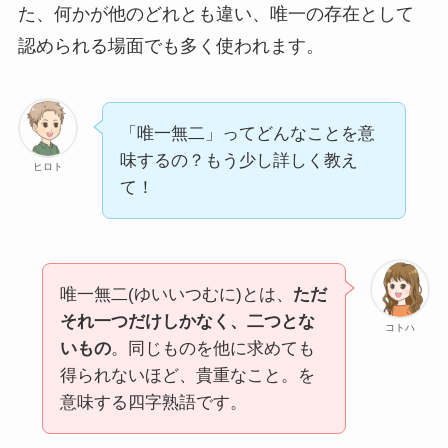
た、何かが他のどれとも違い、唯一の存在として
認められる場面でも多く使われます。
二束三文とは？意味・使い方を例文でやさしく
解説【語源・英語表現も】
「唯一無二」ってどんなことを意
味するの？もう少し詳しく教え
ヒロト
遺憾(いかん)とは？意味を例文でわかりやすく
て！
解説してみた
正真正銘(しょうしんしょうめい)の正しい意味
唯一無二(ゆいいつむに)とは、
ただ
と使い方５選！例文もわかりやすく解説
それ一つだけしかなく、二つとな
コトハ
いもの
。同じものを他に求めても
得られないほど、貴重なこと。を
意味する四字熟語です。