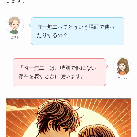
します。
一切皆空(いっさいかいくう)とは？意味や例文
をわかりすく解説
唯一無二ってどういう場面で使っ
たりするの？
ヒロト
青息吐息(あおいきといき)の正しい意味と使い
方５選！例文もわかりやすく
「唯一無二」は、特別で他にない
意在言外(いざいげんがい)とは？ことばの意味
存在を表すときに使います。
をくわしく解説
コトハ
変幻自在(へんげんじざい)の意味とは？使い方
や例文から学ぼう
一念通天(いちねんつうてん)とは？意味・由