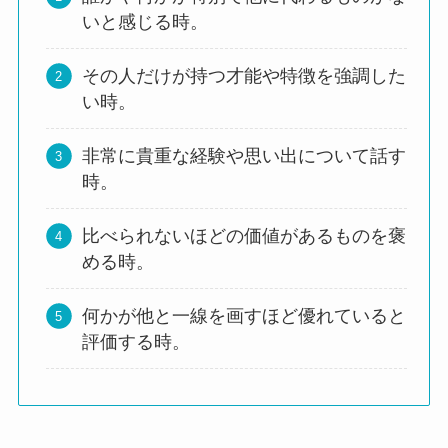
いと感じる時。
破釜沈船(はふちんせん)の正しい意味と使い方
５選！例文もわかりやすく解説
その人だけが持つ才能や特徴を強調した
い時。
色眼鏡（いろめがね） とは？意味や使い方例文
非常に貴重な経験や思い出について話す
をわかりやすく解説
時。
比べられないほどの価値があるものを褒
一刀両断(いっとうりょうだん)とは？意味や使
める時。
い方例文をわかりやすく解説
何かが他と一線を画すほど優れていると
評価する時。
起死回生(きしかいせい)の意味とは？使い方例
文もやさしく解説